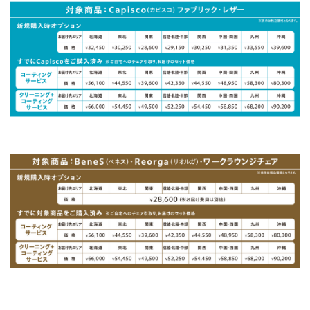
わ
を
ん
0
1
2
3
4
5
6
7
8
9