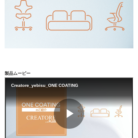
コミュニケーション
エグゼクティブルーム・
スペース・
応接
カフェテリア
収納スペース
エントランス・受付
製品ムービー
医療・教育施設
製品名で探す