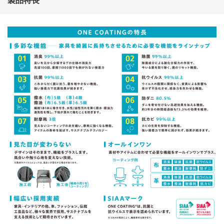
製品特長
動画や3Dなどの情報が
見られます
さ
し
す
せ
そ
た
ち
つ
て
と
な
に
ぬ
ね
の
は
ひ
ふ
へ
ほ
ま
み
む
め
も
や
ゆ
よ
ら
り
る
れ
ろ