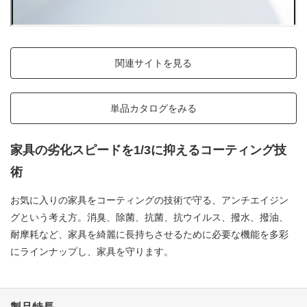
50音順・アルファベット順による製品名検索ができます
オフィス家具・ミーティングツール
関連サイトを見る
文具・事務用品
A
B
C
D
E
F
G
単品カタログをみる
H
I
J
K
L
M
N
家具の劣化スピードを1/3に抑えるコーティング技
術
O
P
Q
R
S
T
U
すべて見る
お気に入りの家具をコーティングの技術で守る、アンチエイジン
V
W
X
Y
Z
グという考え方。消臭、除菌、抗菌、抗ウイルス、撥水、撥油、
耐摩耗など、家具を綺麗に長持ちさせるために必要な機能を多彩
にラインナップし、家具を守ります。
あ
い
う
え
お
か
き
く
け
こ
動くカタログ