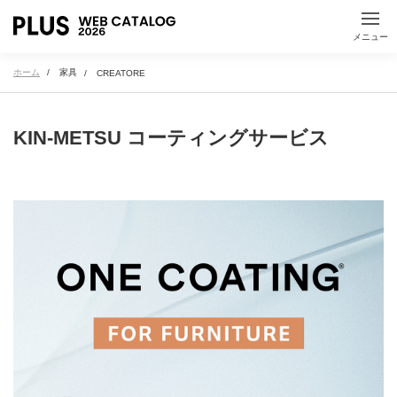
指示棒・レーザーポ
メニュー
ICTツール
インター
すべて見る
机上用品
衛生用品
ホーム
家具
CREATORE
空間から探す
Kaiteシリーズ
KIN-METSU コーティングサービス
オフィス内の空間から検索ができます
執務スペース
会議室・プロジェクトルーム
ワークラウンジ
集中ブース・個室空間