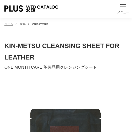
メニュー
ホーム
家具
CREATORE
医療・教育施設
KIN-METSU CLEANSING SHEET FOR
LEATHER
製品名で探す
ONE MONTH CARE 革製品用クレンジングシート
50音順・アルファベット順による製品名検索ができます
オフィス家具・ミーティングツール
文具・事務用品
A
B
C
D
E
F
G