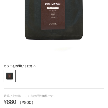
H
I
J
K
L
M
N
O
P
Q
R
S
T
U
すべて見る
V
W
X
Y
Z
あ
い
う
え
お
か
き
く
け
こ
動くカタログ
動画や3Dなどの情報が
カラーをお選びください
見られます
さ
し
す
せ
そ
た
ち
つ
て
と
希望小売価格 （ ）内は税抜価格です。
¥880
（¥800）
な
に
ぬ
ね
の