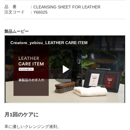
品 番
：
CLEANSING SHEET FOR LEATHER
は
ひ
ふ
へ
ほ
注文コード
：
Y66025
ま
み
む
め
も
製品ムービー
や
ゆ
よ
ら
り
る
れ
ろ
わ
を
ん
0
1
2
3
4
月1回のケアに
5
6
7
8
9
革に優しいクレンジング液剤。