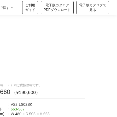
ご利用
電子版カタログ
電子版カタログで
で探す
ガイド
PDFダウンロード
見る
格 （ ）内は税抜価格です。
,660
（¥190,600）
：
VS2-LS02SK
ド
：
663-567
m)
：
W 480
×
D 505
×
H 665