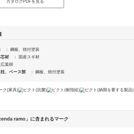
カタログPDFを見る
様
体
： 鋼板、焼付塗装
体芯材
： 国産スギ材
産広葉樹
支柱、ベース部
： 鋼板、焼付塗装
icenda ramo」に含まれるマーク