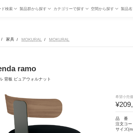
ード検索
製品群から探す
カテゴリーで探す
空間から探す
製品名
家具
MOKURAL
MOKURAL
enda ramo
ル 背板 ピュアウォルナット
希望小売価
¥209
品 番
注文コー
サイズ(m