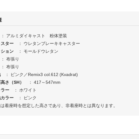
様
： アルミダイキャスト 粉体塗装
ャスター
： ウレタンブレーキキャスター
ッション
： モールドウレタン
： 布張り
： 布張り
地
： ピンク／Remix3 col.612 (Kvadrat)
高さ（SH）
： 417～547mm
カラー
： ホワイト
地カラー
： ピンク
SHは着座時を想定した高さであり、非着座時とは異なります。