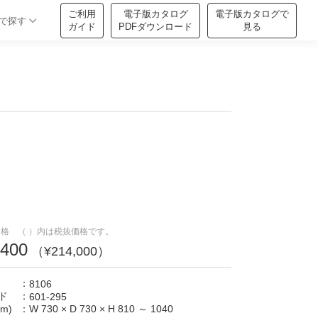
ご利用
電子版カタログ
電子版カタログで
で探す
ガイド
PDFダウンロード
見る
格 （ ）内は税抜価格です。
,400
（¥214,000）
：
8106
ド
：
601-295
m)
：
W 730
×
D 730
×
H 810 ～ 1040