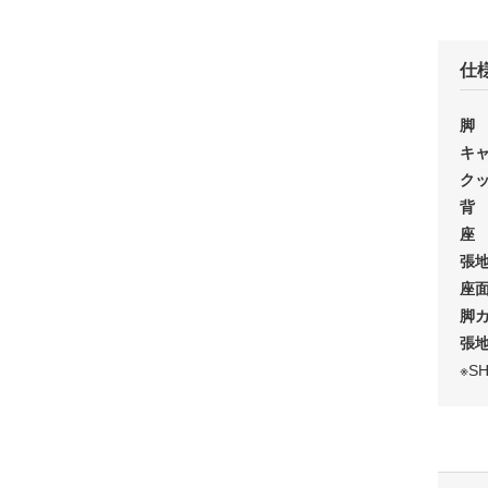
仕
脚
キ
ク
背
座
張
座面
脚
張
※