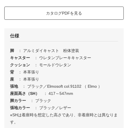
カタログPDFを見る
仕様
脚
： アルミダイキャスト 粉体塗装
キャスター
： ウレタンブレーキキャスター
クッション
： モールドウレタン
背
： 本革張り
座
： 本革張り
張地
： ブラック／Elmosoft col.91102 （ Elmo ）
座面高さ（SH）
： 417～547mm
脚カラー
： ブラック
張地カラー
： ブラック／レザー
※SHは着座時を想定した高さであり、非着座時とは異なりま
す。