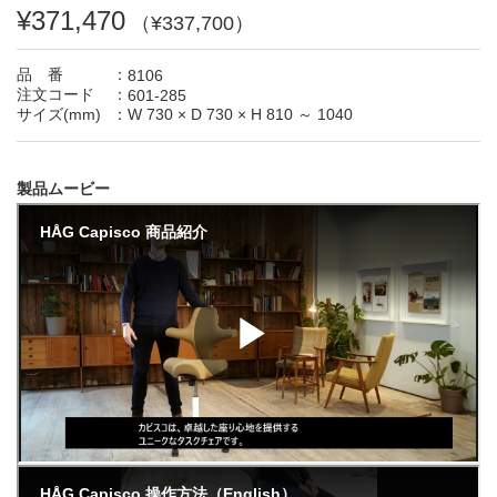
¥371,470
（¥337,700）
品 番
：
8106
注文コード
：
601-285
サイズ(mm)
：
W 730
×
D 730
×
H 810 ～ 1040
製品ムービー