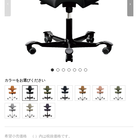
0
1
2
3
4
5
6
7
8
9
カラーをお選びください
希望小売価格 （ ）内は税抜価格です。