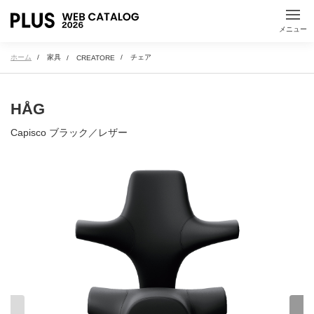
た
ち
つ
て
と
メニュー
ホーム
家具
チェア
CREATORE
な
に
ぬ
ね
の
HÅG
は
ひ
ふ
へ
ほ
Capisco ブラック／レザー
ま
み
む
め
も
や
ゆ
よ
ら
り
る
れ
ろ
わ
を
ん