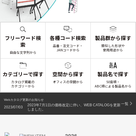
フリーワード検
各種コード検索
製品群から探す
索
品番・
注文コード・
類似した形状や
JANコードから
使用用途から
自由な文字列から
製品名で探す
カテゴリーで探す
空間から探す
50音順・
カタログ掲載の
オフィスの空間から
ABC順による製品名から
カテゴリーから
Webカタログ更新のお知らせ
一覧
2023年7月1日の価格改定に伴い、WEB CATALOGを更新
2023/07/03
しました。