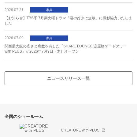
ま
み
む
め
も
2026.07.21
【お知らせ】TBS系 7月期火曜ドラマ「君の好きは無敵」に撮影協力いたしま
した
や
ゆ
よ
2026.07.09
関西最大級の広さと席数を有した「SHARE LOUNGE 淀屋橋ゲートタワー
ら
り
る
れ
ろ
with PLUS」が2026年7月9日（木）オープン
わ
を
ん
ニュースリリース一覧
0
1
2
3
4
5
6
7
8
9
全国のショールーム
CREATORE with PLUS