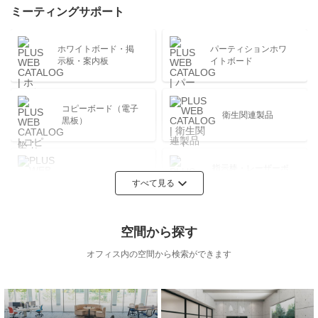
デコレーション用
ミーティングサポート
セキュリティ用品
品
各種施設
冊子版非掲載製品
ホワイトボード・掲
パーティションホワ
示板・案内板
イトボード
ファイル・バイン
ノート・紙製品
ダー
コピーボード（電子
衛生関連製品
黒板）
OA・PC関連用品
掲示・表示用品
指示棒・レーザーポ
ICTツール
インター
すべて見る
机上用品
衛生用品
空間から探す
Kaiteシリーズ
オフィス内の空間から検索ができます