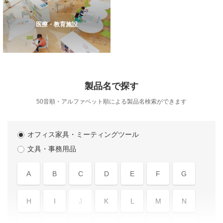
医療・教育施設
製品名で探す
50音順・アルファベット順による製品名検索ができます
オフィス家具・ミーティングツール
文具・事務用品
A
B
C
D
E
F
G
H
I
J
K
L
M
N