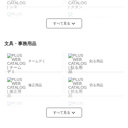
ローパーティショ
ブース
ン
すべて見る
文具・事務用品
チェア
海外ブランド
チームデミ
貼る用品
ワークラウンジ
会議テーブル
修正用品
切る用品
セーフティオフィ
収納
ス
とじる用品
めくる用品
すべて見る
エグゼクティブ
受付・ロビー