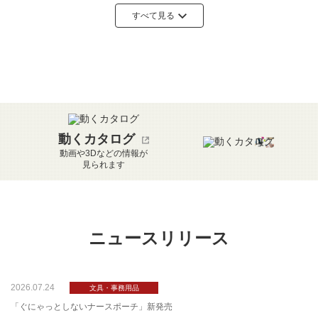
O
P
Q
R
S
T
U
すべて見る
V
W
X
Y
Z
あ
い
う
え
お
か
き
く
け
こ
動くカタログ
動画や3Dなどの情報が
見られます
さ
し
す
せ
そ
た
ち
つ
て
と
ニュースリリース
な
に
ぬ
ね
の
2026.07.24
は
ひ
ふ
へ
ほ
「ぐにゃっとしないナースポーチ」新発売