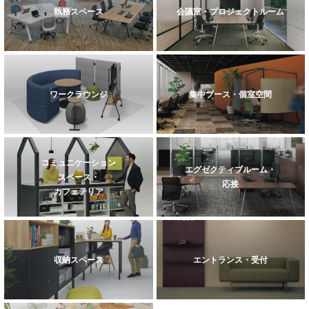
執務スペース
会議室・プロジェクトルーム
ワークラウンジ
集中ブース・個室空間
コミュニケーション
エグゼクティブルーム・
スペース・
応接
カフェテリア
収納スペース
エントランス・受付