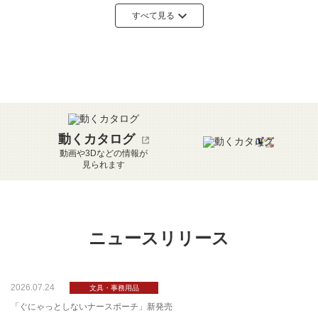
O
P
Q
R
S
T
U
すべて見る
V
W
X
Y
Z
あ
い
う
え
お
か
き
く
け
こ
動くカタログ
動画や3Dなどの情報が
見られます
さ
し
す
せ
そ
た
ち
つ
て
と
ニュースリリース
な
に
ぬ
ね
の
2026.07.24
は
ひ
ふ
へ
ほ
「ぐにゃっとしないナースポーチ」新発売