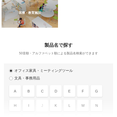
医療・教育施設
製品名で探す
50音順・アルファベット順による製品名検索ができます
オフィス家具・ミーティングツール
文具・事務用品
A
B
C
D
E
F
G
H
I
J
K
L
M
N