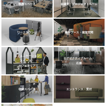
執務スペース
会議室・プロジェクトルーム
ワークラウンジ
集中ブース・個室空間
コミュニケーション
エグゼクティブルーム・
スペース・
応接
カフェテリア
収納スペース
エントランス・受付