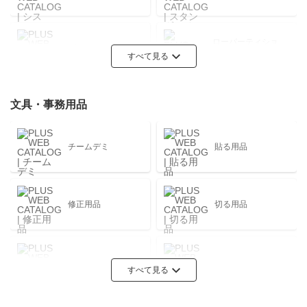
ローパーティショ
ブース
ン
すべて見る
文具・事務用品
チェア
海外ブランド
チームデミ
貼る用品
ワークラウンジ
会議テーブル
修正用品
切る用品
セーフティオフィ
収納
ス
とじる用品
めくる用品
すべて見る
エグゼクティブ
受付・ロビー