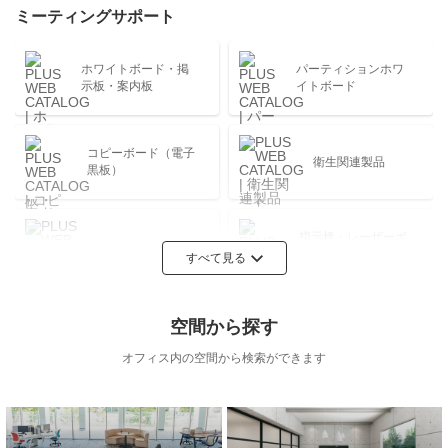
デコレーション用
ミーティングサポート
セキュリティ用品
品
各種施設
冊子版非掲載製品
ホワイトボード・掲
パーティションホワ
示板・案内板
イトボード
ファイル・バイン
ノート・紙製品
ダー
コピーボード（電子
衛生関連製品
黒板）
OA・PC関連用品
掲示・表示用品
指示棒・レーザーポ
ICTツール
インター
すべて見る
机上用品
衛生用品
空間から探す
Kaiteシリーズ
オフィス内の空間から検索ができます