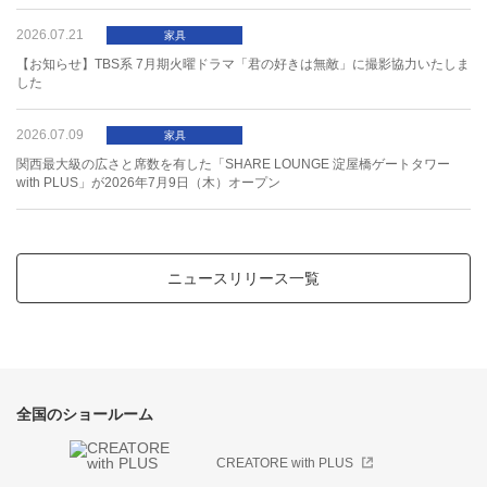
ま
み
む
め
も
2026.07.21
【お知らせ】TBS系 7月期火曜ドラマ「君の好きは無敵」に撮影協力いたしま
した
や
ゆ
よ
2026.07.09
関西最大級の広さと席数を有した「SHARE LOUNGE 淀屋橋ゲートタワー
ら
り
る
れ
ろ
with PLUS」が2026年7月9日（木）オープン
わ
を
ん
ニュースリリース一覧
0
1
2
3
4
5
6
7
8
9
全国のショールーム
CREATORE with PLUS