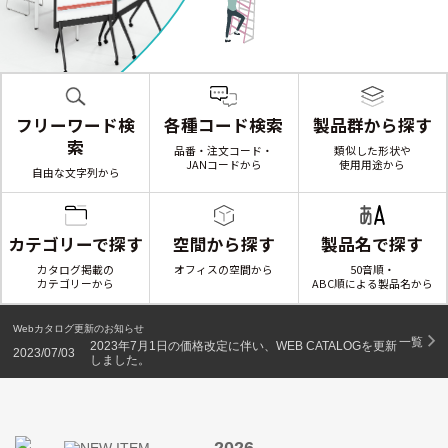
フリーワード検
各種コード検索
製品群から探す
索
品番・
注文コード・
類似した形状や
JANコードから
使用用途から
自由な文字列から
製品名で探す
カテゴリーで探す
空間から探す
50音順・
カタログ掲載の
オフィスの空間から
ABC順による製品名から
カテゴリーから
Webカタログ更新のお知らせ
一覧
2023年7月1日の価格改定に伴い、WEB CATALOGを更新
2023/07/03
しました。