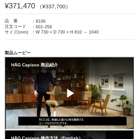
¥371,470
（¥337,700）
品 番
：
8106
注文コード
：
601-256
サイズ(mm)
：
W 730
×
D 730
×
H 810 ～ 1040
製品ムービー