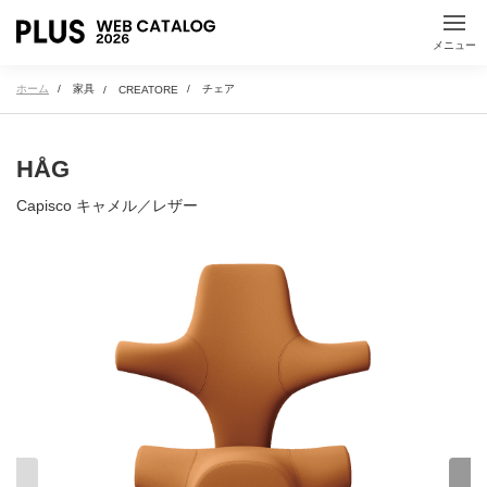
た
ち
つ
て
と
メニュー
ホーム
家具
チェア
CREATORE
な
に
ぬ
ね
の
HÅG
は
ひ
ふ
へ
ほ
Capisco キャメル／レザー
ま
み
む
め
も
や
ゆ
よ
ら
り
る
れ
ろ
わ
を
ん