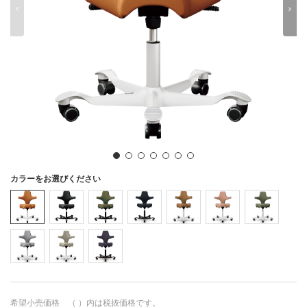
0
1
2
3
4
5
6
7
8
9
カラーをお選びください
希望小売価格 （ ）内は税抜価格です。