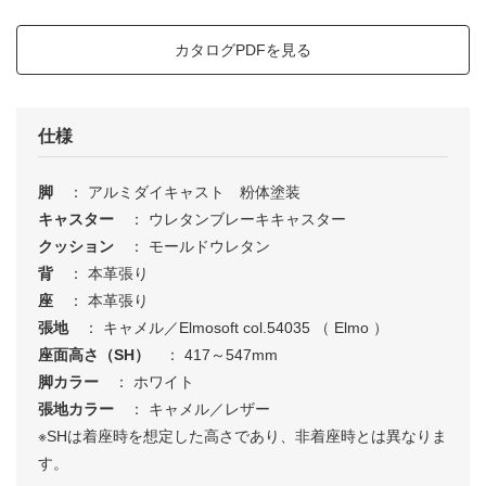
カタログPDFを見る
仕様
脚
： アルミダイキャスト 粉体塗装
キャスター
： ウレタンブレーキキャスター
クッション
： モールドウレタン
背
： 本革張り
座
： 本革張り
張地
： キャメル／Elmosoft col.54035 （ Elmo ）
座面高さ（SH）
： 417～547mm
脚カラー
： ホワイト
張地カラー
： キャメル／レザー
※SHは着座時を想定した高さであり、非着座時とは異なりま
す。