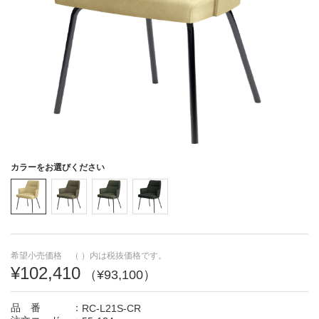
コミュニケーション
エグゼクティブルーム・
スペース・
応接
カフェテリア
収納スペース
エントランス・受付
カラーをお選びください
医療・教育施設
希望小売価格 （ ）内は税抜価格です。
¥102,410
（¥93,100）
品 番
：
RC-L21S-CR