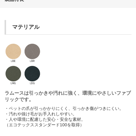
か
き
く
け
こ
動くカタログ
動画や3Dなどの情報が
見られます
マテリアル
さ
し
す
せ
そ
た
ち
つ
て
と
な
に
ぬ
ね
の
は
ひ
ふ
へ
ほ
ラムースは引っかきや汚れに強く、環境にやさしいファブ
リックです。
ま
み
む
め
も
・ペットの爪が引っかかりにくく、引っかき傷がつきにくい。
・汚れや抜け毛がお手入れしやすい。
や
ゆ
よ
・人や環境に配慮した安心・安全な素材。
（エコテックススタンダード100を取得）