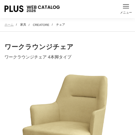
コピーボード（電子
衛生関連製品
黒板）
OA・PC関連用品
掲示・表示用品
メニュー
ホーム
家具
チェア
CREATORE
指示棒・レーザーポ
ICTツール
インター
すべて見る
机上用品
衛生用品
ワークラウンジチェア
空間から探す
Kaiteシリーズ
ワークラウンジチェア 4本脚タイプ
オフィス内の空間から検索ができます
執務スペース
会議室・プロジェクトルーム
ワークラウンジ
集中ブース・個室空間