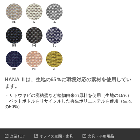
ら
り
る
れ
ろ
わ
を
ん
0
1
2
3
4
5
6
7
8
9
HANA Ⅱは、生地の65％に環境対応の素材を使用してい
ます。
・サトウキビの廃糖蜜など植物由来の原料を使用（生地の15%）
・ペットボトルをリサイクルした再生ポリエステルを使用（生地
の50%）
企業TOP
オフィス空間・家具
文具・事務用品