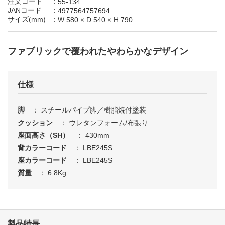
注文コード
：
55-134
JANコード
：
4977564757694
製品名で探す
サイズ(mm)
：
W 580
×
D 540
×
H 790
50音順・アルファベット順による製品名検索ができます
ファブリックで覆われたやわらかなデザイン
オフィス家具・ミーティングツール
文具・事務用品
仕様
A
B
C
D
E
F
G
脚
： スチールパイプ脚／樹脂焼付塗装
クッション
： ウレタンフォーム/布張り
H
I
J
K
L
M
N
座面高さ（SH）
： 430mm
背カラーコード
： LBE245S
O
P
Q
R
S
T
U
座カラーコード
： LBE245S
すべて見る
質量
： 6.8Kg
V
W
X
Y
Z
あ
い
う
え
お
製品特長