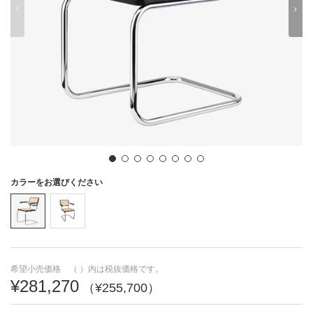
O
P
Q
R
S
T
U
すべて見る
V
W
X
Y
Z
あ
い
う
え
お
か
き
く
け
こ
動くカタログ
動画や3Dなどの情報が
見られます
カラーをお選びください
さ
し
す
せ
そ
た
ち
つ
て
と
希望小売価格 （ ）内は税抜価格です。
な
に
ぬ
ね
の
¥281,270
（¥255,700）