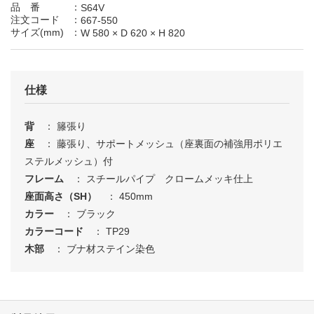
は
ひ
ふ
へ
ほ
品 番
：
S64V
注文コード
：
667-550
サイズ(mm)
：
W 580
×
D 620
×
H 820
ま
み
む
め
も
や
ゆ
よ
仕様
背
： 籐張り
ら
り
る
れ
ろ
座
： 藤張り、サポートメッシュ（座裏面の補強用ポリエ
ステルメッシュ）付
わ
を
ん
フレーム
： スチールパイプ クロームメッキ仕上
座面高さ（SH）
： 450mm
カラー
： ブラック
0
1
2
3
4
カラーコード
： TP29
木部
： ブナ材ステイン染色
5
6
7
8
9