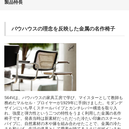
製品特長
バウハウスの理念を反映した金属の名作椅子
S64Vは、バウハウスの家具工房で学び、マイスターとして教師も
務めたマルセル・ブロイヤーが1929年に手掛けました。モダンデ
ザインにいち早くスチールパイプとカンチレバー構造を取り入
れ、強度と弾力性という二つの特性をうまく利用した金属の名作
椅子です。発表当時は新素材だっただった冷たい印象のスチール
パイプに、自然素材の木や籐を組み合わせたことで、金属の冷た
さを和らげ、生活の道具として愛着が持てるようにデザインされ