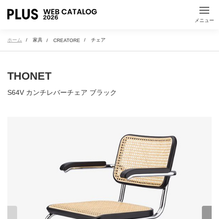
メニュー
医療・教育施設
ホーム
家具
チェア
CREATORE
THONET
S64V カンチレバーチェア ブラック
製品名で探す
50音順・アルファベット順による製品名検索ができます
オフィス家具・ミーティングツール
文具・事務用品
A
B
C
D
E
F
G
H
I
J
K
L
M
N