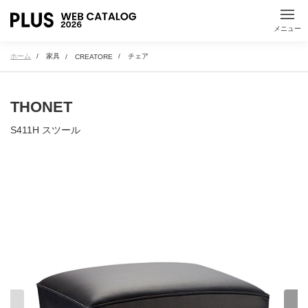
メニュー
コミュニケーション
エグゼクティブルーム・
スペース・
応接
ホーム
家具
チェア
CREATORE
カフェテリア
THONET
収納スペース
エントランス・受付
S411H スツール
医療・教育施設
製品名で探す