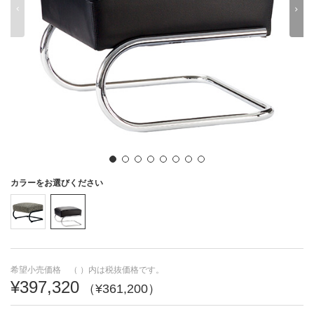
50音順・アルファベット順による製品名検索ができます
オフィス家具・ミーティングツール
文具・事務用品
A
B
C
D
E
F
G
H
I
J
K
L
M
N
カラーをお選びください
O
P
Q
R
S
T
U
すべて見る
V
W
X
Y
Z
希望小売価格 （ ）内は税抜価格です。
あ
い
う
え
お
¥397,320
（¥361,200）
か
き
く
け
こ