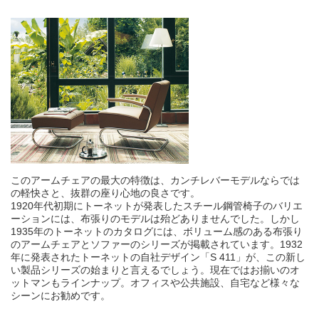
わ
を
ん
0
1
2
3
4
5
6
7
8
9
このアームチェアの最大の特徴は、カンチレバーモデルならでは
の軽快さと、抜群の座り心地の良さです。
1920年代初期にトーネットが発表したスチール鋼管椅子のバリエ
ーションには、布張りのモデルは殆どありませんでした。しかし
1935年のトーネットのカタログには、ボリューム感のある布張り
のアームチェアとソファーのシリーズが掲載されています。1932
年に発表されたトーネットの自社デザイン「S 411」が、この新し
い製品シリーズの始まりと言えるでしょう。現在ではお揃いのオ
ットマンもラインナップ。オフィスや公共施設、自宅など様々な
シーンにお勧めです。