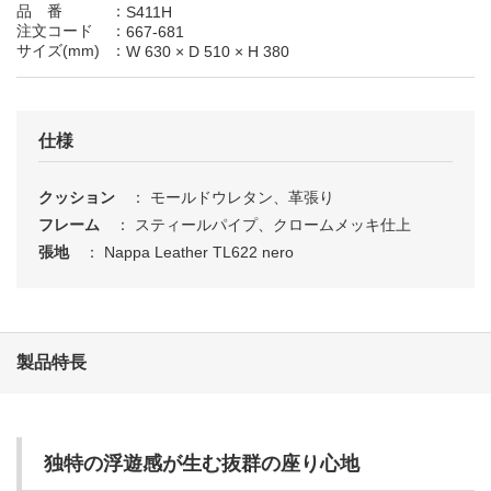
動くカタログ
品 番
：
S411H
注文コード
：
動画や3Dなどの情報が
667-681
見られます
サイズ(mm)
：
W 630
×
D 510
×
H 380
さ
し
す
せ
そ
た
ち
つ
て
と
仕様
クッション
： モールドウレタン、革張り
な
に
ぬ
ね
の
フレーム
： スティールパイプ、クロームメッキ仕上
張地
： Nappa Leather TL622 nero
は
ひ
ふ
へ
ほ
ま
み
む
め
も
製品特長
や
ゆ
よ
独特の浮遊感が生む抜群の座り心地
ら
り
る
れ
ろ