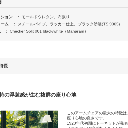
様
ッション
： モールドウレタン、布張り
レーム
： スチールパイプ、ラッカー仕上、ブラック塗装(TS 9005)
地
： Checker Split 001 black/white（Maharam）
特長
特の浮遊感が生む抜群の座り心地
このアームチェアの最大の特徴は
座り心地の良さです。
1920年代初期にトーネットが