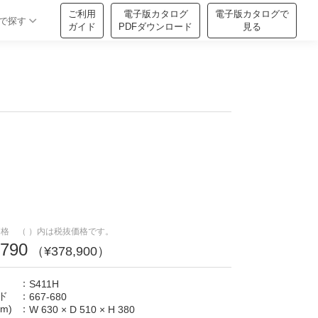
ご利用
電子版カタログ
電子版カタログで
で探す
ガイド
PDFダウンロード
見る
格 （ ）内は税抜価格です。
,790
（¥378,900）
：
S411H
ド
：
667-680
m)
：
W 630
×
D 510
×
H 380