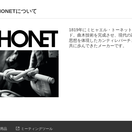
HONETについて
1819年にミヒャエル・トーネ
ド。曲木技術を完成させ、現代の
思想を体現したカンティレバーチ
共に歩んできたメーカーです。
用品
ミーティングツール