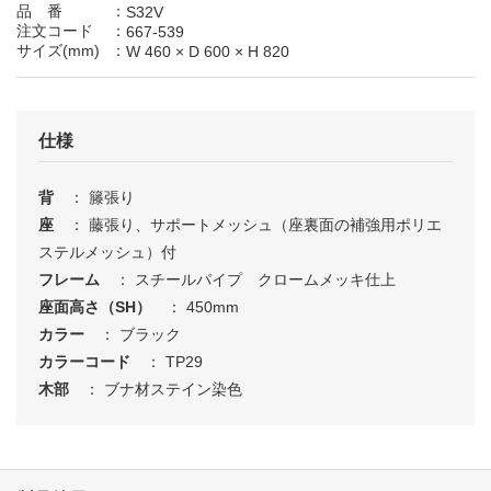
ま
み
む
め
も
品 番
：
S32V
注文コード
：
667-539
サイズ(mm)
：
W 460
×
D 600
×
H 820
や
ゆ
よ
仕様
ら
り
る
れ
ろ
背
： 籐張り
わ
を
ん
座
： 藤張り、サポートメッシュ（座裏面の補強用ポリエ
ステルメッシュ）付
フレーム
： スチールパイプ クロームメッキ仕上
0
1
2
3
4
座面高さ（SH）
： 450mm
カラー
： ブラック
5
6
7
8
9
カラーコード
： TP29
木部
： ブナ材ステイン染色