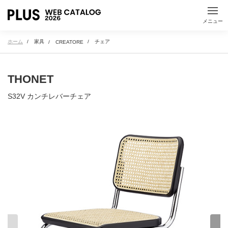
医療・教育施設
メニュー
ホーム
家具
チェア
CREATORE
製品名で探す
THONET
50音順・アルファベット順による製品名検索ができます
S32V カンチレバーチェア
オフィス家具・ミーティングツール
文具・事務用品
A
B
C
D
E
F
G
H
I
J
K
L
M
N
O
P
Q
R
S
T
U
すべて見る