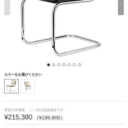
V
W
X
Y
Z
あ
い
う
え
お
か
き
く
け
こ
動くカタログ
動画や3Dなどの情報が
見られます
さ
し
す
せ
そ
カラーをお選びください
た
ち
つ
て
と
な
に
ぬ
ね
の
希望小売価格 （ ）内は税抜価格です。
は
ひ
ふ
へ
ほ
¥215,380
（¥195,800）