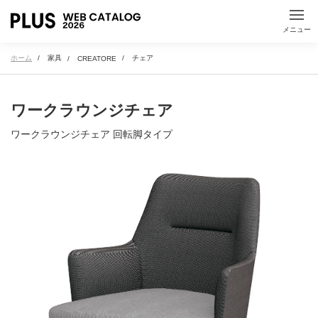
指示棒・レーザーポ
ICTツール
メニュー
インター
すべて見る
机上用品
衛生用品
ホーム
家具
チェア
CREATORE
空間から探す
Kaiteシリーズ
オフィス内の空間から検索ができます
ワークラウンジチェア
ワークラウンジチェア 回転脚タイプ
執務スペース
会議室・プロジェクトルーム
ワークラウンジ
集中ブース・個室空間