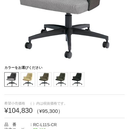
コミュニケーション
エグゼクティブルーム・
スペース・
応接
カフェテリア
収納スペース
エントランス・受付
カラーをお選びください
医療・教育施設
希望小売価格 （ ）内は税抜価格です。
¥104,830
（¥95,300）
製品名で探す
品 番
：
RC-L11S-CR
50音順・アルファベット順による製品名検索ができます