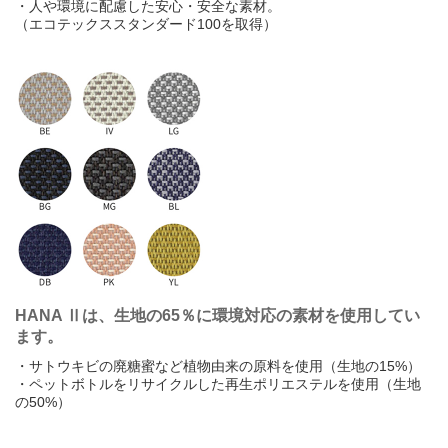
・人や環境に配慮した安心・安全な素材。
わ
を
ん
（エコテックススタンダード100を取得）
0
1
2
3
4
5
6
7
8
9
HANA Ⅱは、生地の65％に環境対応の素材を使用してい
ます。
・サトウキビの廃糖蜜など植物由来の原料を使用（生地の15%）
・ペットボトルをリサイクルした再生ポリエステルを使用（生地
の50%）