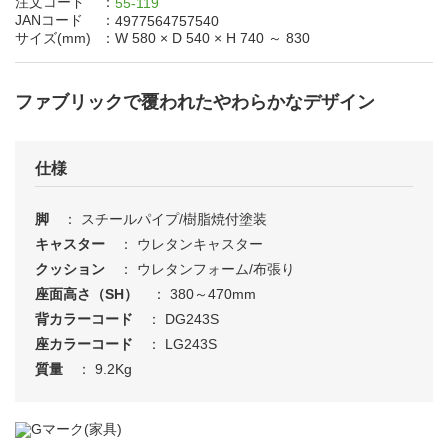
注文コード
：
55-119
JANコード
：
4977564757540
サイズ(mm)
：
W 580
×
D 540
×
H 740 ～ 830
オフィス家具・ミーティングツール
文具・事務用品
ファブリックで覆われたやわらかなデザイン
A
B
C
D
E
F
G
仕様
H
I
J
K
L
M
N
脚
： スチールパイプ/樹脂焼付塗装
キャスター
： ウレタンキャスター
O
P
Q
R
S
T
U
すべて見る
クッション
： ウレタンフォーム/布張り
座面高さ（SH）
： 380～470mm
V
W
X
Y
Z
背カラーコード
： DG243S
座カラーコード
： LG243S
あ
い
う
え
お
質量
： 9.2Kg
か
き
く
け
こ
動くカタログ