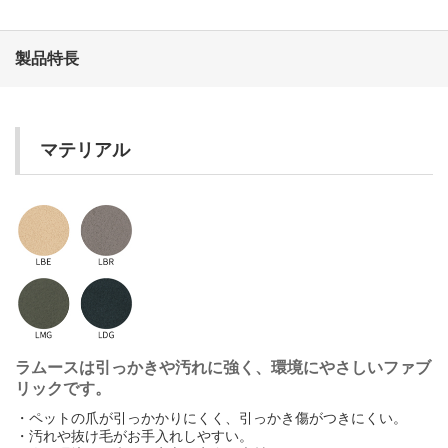
動画や3Dなどの情報が
見られます
さ
し
す
せ
そ
製品特長
た
ち
つ
て
と
マテリアル
な
に
ぬ
ね
の
は
ひ
ふ
へ
ほ
ま
み
む
め
も
や
ゆ
よ
ラムースは引っかきや汚れに強く、環境にやさしいファブ
リックです。
ら
り
る
れ
ろ
・ペットの爪が引っかかりにくく、引っかき傷がつきにくい。
・汚れや抜け毛がお手入れしやすい。