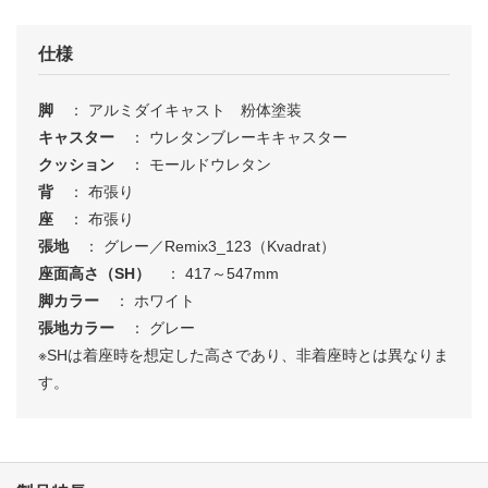
仕様
脚
： アルミダイキャスト 粉体塗装
キャスター
： ウレタンブレーキキャスター
クッション
： モールドウレタン
背
： 布張り
座
： 布張り
張地
： グレー／Remix3_123（Kvadrat）
座面高さ（SH）
： 417～547mm
脚カラー
： ホワイト
張地カラー
： グレー
※SHは着座時を想定した高さであり、非着座時とは異なりま
す。