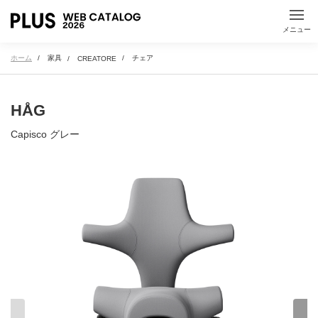
か
き
く
け
こ
動くカタログ
動画や3Dなどの情報が
メニュー
見られます
さ
し
す
せ
そ
ホーム
家具
チェア
CREATORE
た
ち
つ
て
と
HÅG
Capisco グレー
な
に
ぬ
ね
の
は
ひ
ふ
へ
ほ
ま
み
む
め
も
や
ゆ
よ
ら
り
る
れ
ろ