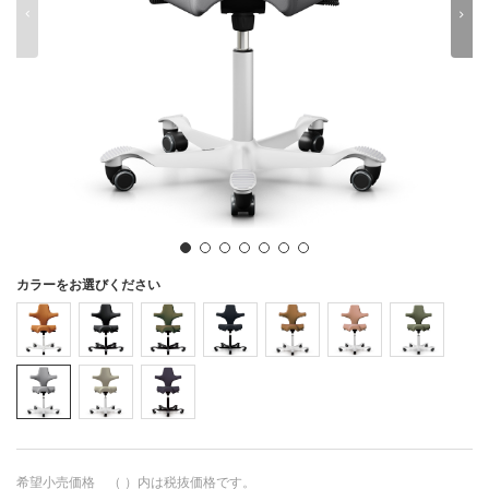
わ
を
ん
0
1
2
3
4
5
6
7
8
9
カラーをお選びください
希望小売価格 （ ）内は税抜価格です。