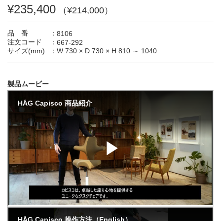
¥235,400
（¥214,000）
品 番
：
8106
注文コード
：
667-292
サイズ(mm)
：
W 730
×
D 730
×
H 810 ～ 1040
製品ムービー