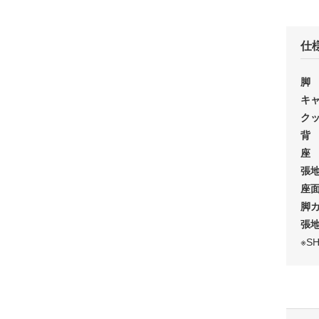
仕
脚
キ
ク
背
座
張
座面
脚
張
※