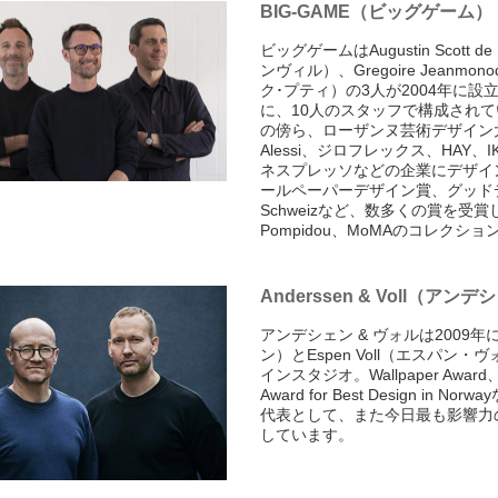
BIG-GAME（ビッグゲーム）
ビッグゲームはAugustin Scott 
ンヴィル）、Gregoire Jeanmo
ク･プティ）の3人が2004年に
に、10人のスタッフで構成されてい
の傍ら、ローザンヌ芸術デザイン
Alessi、ジロフレックス、HAY、
ネスプレッソなどの企業にデザイ
ールペーパーデザイン賞、グッドデザ
Schweizなど、数多くの賞を受賞し、Muse
Pompidou、MoMAのコレク
Anderssen & Voll（アン
アンデシェン & ヴォルは2009年にT
ン）とEspen Voll（エスパ
インスタジオ。Wallpaper Award、Red
Award for Best Design
代表として、また今日最も影響力
しています。