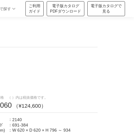
ご利用
電子版カタログ
電子版カタログで
で探す
ガイド
PDFダウンロード
見る
格 （ ）内は税抜価格です。
,060
（¥124,600）
：
2140
ド
：
691-384
m)
：
W 620
×
D 620
×
H 796 ～ 934