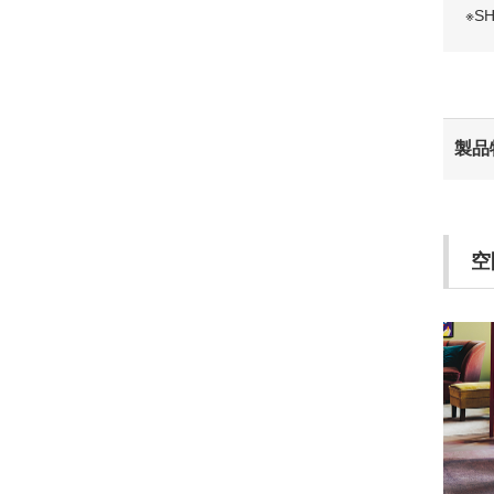
※
製品
空