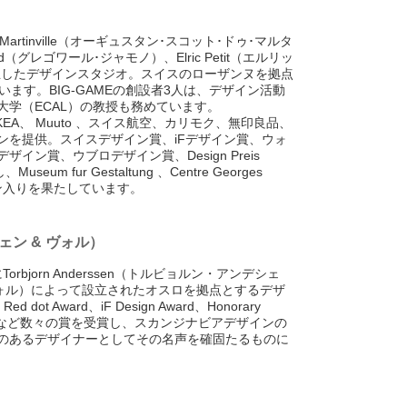
de Martinville（オーギュスタン･スコット･ドゥ･マルタ
nod（グレゴワール･ジャモノ）、Elric Petit（エルリッ
設立したデザインスタジオ。スイスのローザンヌを拠点
ます。BIG-GAMEの創設者3人は、デザイン活動
大学（ECAL）の教授も務めています。
IKEA、 Muuto 、スイス航空、カリモク、無印良品、
ンを提供。スイスデザイン賞、iFデザイン賞、ウォ
イン賞、ウブロデザイン賞、Design Preis
um fur Gestaltung 、Centre Georges
ション入りを果たしています。
デシェン & ヴォル）
orbjorn Anderssen（トルビョルン・アンデシェ
ン・ヴォル）によって設立されたオスロを拠点とするデザ
 dot Award、iF Design Award、Honorary
 in Norwayなど数々の賞を受賞し、スカンジナビアデザインの
のあるデザイナーとしてその名声を確固たるものに