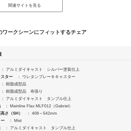
関連サイトを見る
のワークシーンにフィットするチェア
様
： アルミダイキャスト シルバー塗装仕上
ャスター
： ウレタンブレーキキャスター
： 樹脂成型品
： 樹脂成型品 布張り
： アルミダイキャスト タンブル仕上
地
： Mainline Flax MLF012（Gabriel）
高さ（SH）
： 408～542mm
ラー
： Mist
柱
： アルミダイキャスト タンブル仕上