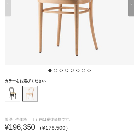
わ
を
ん
0
1
2
3
4
5
6
7
8
9
カラーをお選びください
希望小売価格 （ ）内は税抜価格です。
¥196,350
（¥178,500）