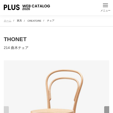
か
き
く
け
こ
動くカタログ
メニュー
動画や3Dなどの情報が
見られます
さ
し
す
せ
そ
ホーム
家具
チェア
CREATORE
た
ち
つ
て
と
THONET
214 曲木チェア
な
に
ぬ
ね
の
は
ひ
ふ
へ
ほ
ま
み
む
め
も
や
ゆ
よ
ら
り
る
れ
ろ