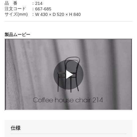
品 番
：
214
注文コード
：
667-685
サイズ(mm)
：
W 430
×
D 520
×
H 840
製品ムービー
仕様